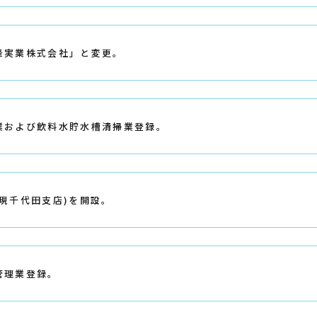
峰実業株式会社」と変更。
業および飲料水貯水槽清掃業登録。
(現千代田支店)を開設。
管理業登録。